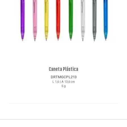
Caneta Plástica
DRTMGCPL213
L 1,6 | A 13,6 cm
6 g
Detalhes