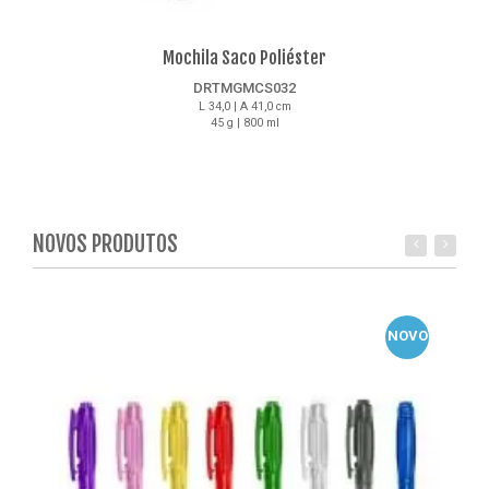
Mochila Saco Poliéster
DRTMGMCS032
L 34,0 | A 41,0 cm
45 g | 800 ml
Detalhes
NOVOS PRODUTOS
NOVO