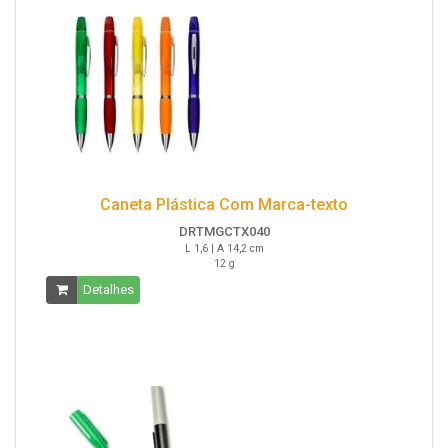
Caneta Plástica Com Marca-texto
DRTMGCTX040
L 1,6 | A 14,2 cm
12 g
Detalhes