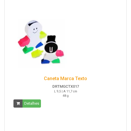
Caneta Marca Texto
DRTMGCTX017
L 9,5 | A 11,7 cm
48 g
Detalhes