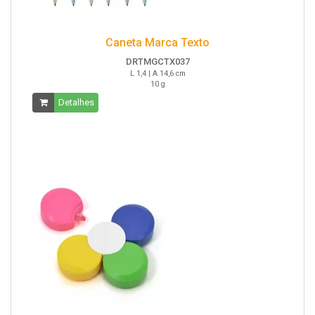
Caneta Marca Texto
DRTMGCTX037
L 1,4 | A 14,6 cm
10 g
Detalhes