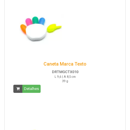
Caneta Marca Texto
DRTMGCTX010
L 9,6 | A 8,5 cm
39 g
Detalhes