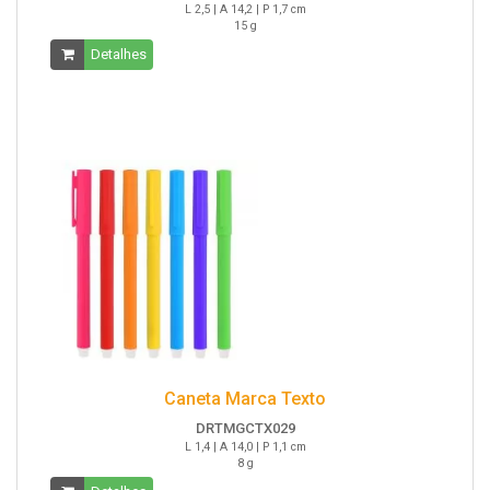
L 2,5 | A 14,2 | P 1,7 cm
15 g
Detalhes
Caneta Marca Texto
DRTMGCTX029
L 1,4 | A 14,0 | P 1,1 cm
8 g