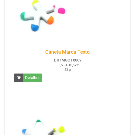
Caneta Marca Texto
DRTMGCTX009
L 8,5 | A 10,5 cm
23 g
Detalhes