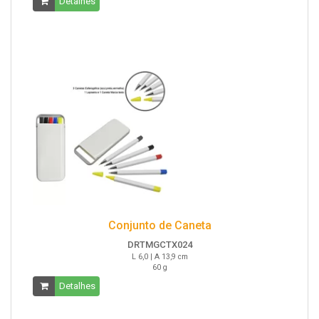
Detalhes
Conjunto de Caneta
DRTMGCTX024
L 6,0 | A 13,9 cm
60 g
Detalhes