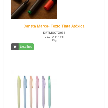
Caneta Marca- Texto Tinta Atóxica
DRTMGCTX038
L 2,0 | A 14,4 cm
15 g
Detalhes