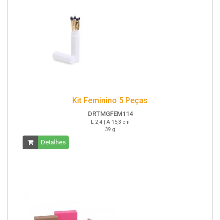
Kit Feminino 5 Peças
DRTMGFEM114
L 2,4 | A 15,3 cm
39 g
Detalhes