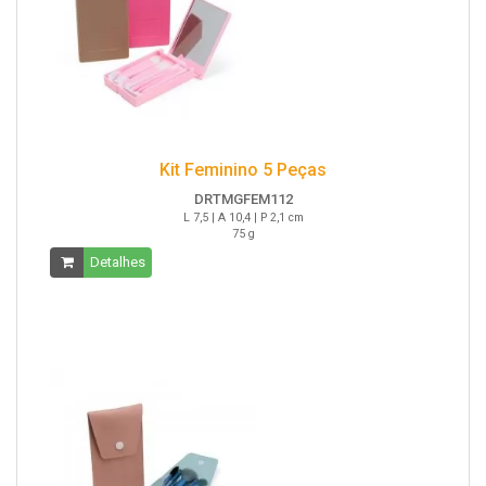
Kit Feminino 5 Peças
DRTMGFEM112
L 7,5 | A 10,4 | P 2,1 cm
75 g
Detalhes