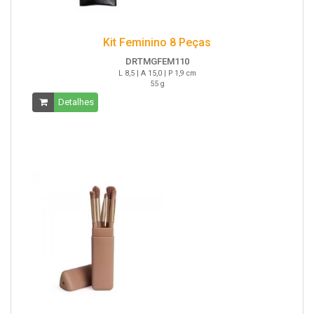
Kit Feminino 8 Peças
DRTMGFEM110
L 8,5 | A 15,0 | P 1,9 cm
55 g
Detalhes