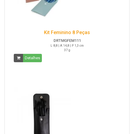
Kit Feminino 8 Peças
DRTMGFEM111
L 8,8 | A 14,8 | P 1,3 cm
37 g
Detalhes