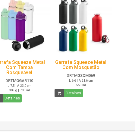
rrafa Squeeze Metal
Garrafa Squeeze Metal
Com Tampa
Com Mosquetão
Rosqueável
DRTMGSQM069
DRTMGGAR110
L 6,6 | A 21,6 cm
550 ml
L 7,5 | A 23,0 cm
309 g | 780 ml
Detalhes
Detalhes