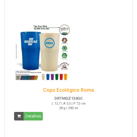
Copo Ecológico Roma
DRTMGZ134GC
L 12,7 | A 5,5 | P 7,3 cm
58 g | 380 ml
Detalhes