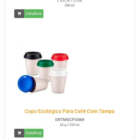
L 9,5 | A 11,3 cm
380 ml
Detalhes
Copo Ecológico Para Café Com Tampa
DRTMGCPO069
63 g | 350 ml
Detalhes