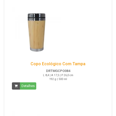
Copo Ecológico Com Tampa
DRTMGCPO084
L 8,4 | A 17,5 | P 26,0 cm
192 g | 500 ml
Detalhes