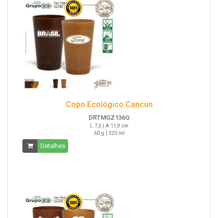
Copo Ecológico Cancun
DRTMGZ136G
L 7,5 | A 11,9 cm
60 g | 320 ml
Detalhes