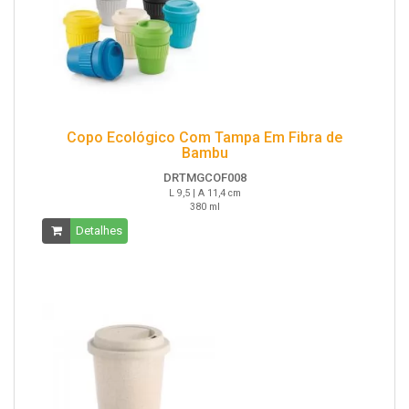
Copo Ecológico Com Tampa Em Fibra de
Bambu
DRTMGCOF008
L 9,5 | A 11,4 cm
380 ml
Detalhes