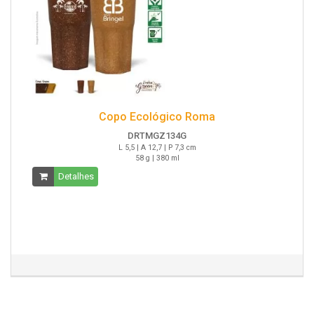
Copo Ecológico Roma
DRTMGZ134G
L 5,5 | A 12,7 | P 7,3 cm
58 g | 380 ml
Detalhes