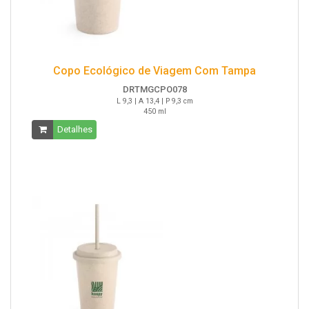
Copo Ecológico de Viagem Com Tampa
DRTMGCPO078
L 9,3 | A 13,4 | P 9,3 cm
450 ml
Detalhes