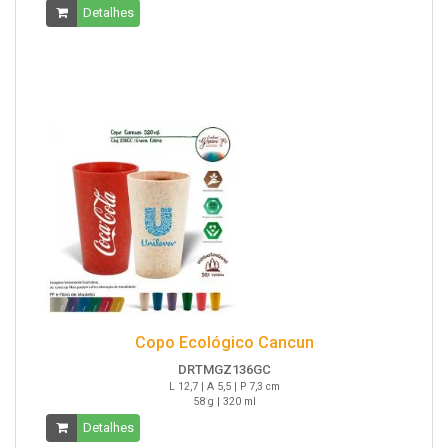
Detalhes
Copo Ecológico Cancun
DRTMGZ136GC
L 12,7 | A 5,5 | P 7,3 cm
58 g | 320 ml
Detalhes