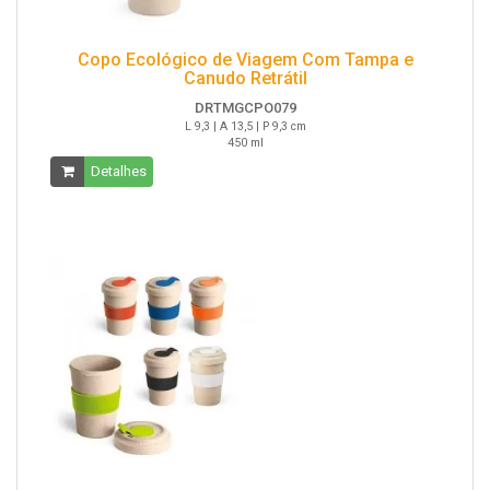
Copo Ecológico de Viagem Com Tampa e
Canudo Retrátil
DRTMGCPO079
L 9,3 | A 13,5 | P 9,3 cm
450 ml
Detalhes