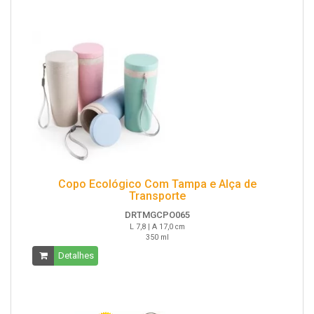
Copo Ecológico Com Tampa e Alça de
Transporte
DRTMGCPO065
L 7,8 | A 17,0 cm
350 ml
Detalhes