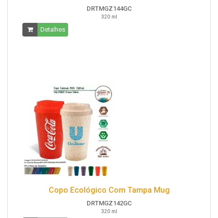
DRTMGZ144GC
320 ml
Detalhes
Copo Ecológico Com Tampa Mug
DRTMGZ142GC
320 ml