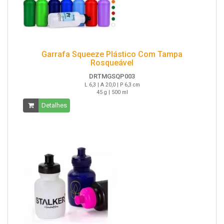
Garrafa Squeeze Plástico Com Tampa
Rosqueável
DRTMGSQP003
L 6,3 | A 20,0 | P 6,3 cm
45 g | 500 ml
Detalhes