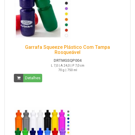
Garrafa Squeeze Plástico Com Tampa
Rosqueável
DRTMGSQP004
L 7,0 | A 24,0 | P 7,0 cm
70 g | 750 ml
Detalhes