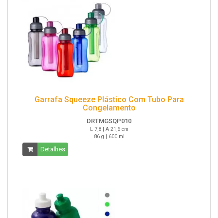
Garrafa Squeeze Plástico Com Tubo Para
Congelamento
DRTMGSQP010
L 7,8 | A 21,6 cm
86 g | 600 ml
Detalhes