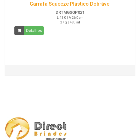
Garrafa Squeeze Plástico Dobrável
DRTMGSQP021
L 13,0 | A 26,0 cm
27 g | 480 ml
Detalhes