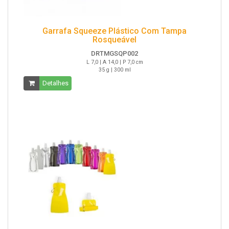
Garrafa Squeeze Plástico Com Tampa
Rosqueável
DRTMGSQP002
L 7,0 | A 14,0 | P 7,0 cm
35 g | 300 ml
Detalhes