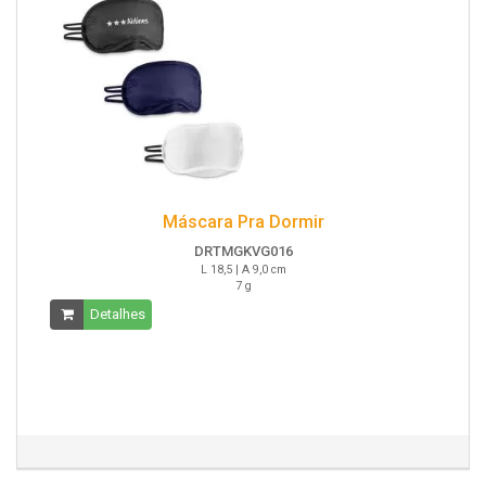
Máscara Pra Dormir
DRTMGKVG016
L 18,5 | A 9,0 cm
7 g
Detalhes