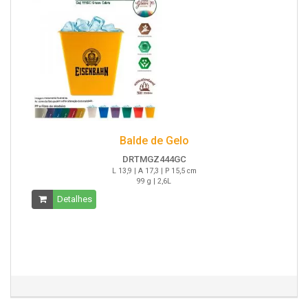
Balde de Gelo
DRTMGZ444GC
L 13,9 | A 17,3 | P 15,5 cm
99 g | 2,6L
Detalhes