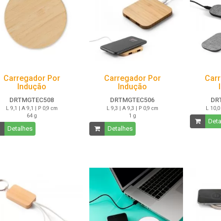
Carregador Por
Carregador Por
Carr
Indução
Indução
DRTMGTEC508
DRTMGTEC506
DR
L 9,1 | A 9,1 | P 0,9 cm
L 9,3 | A 9,3 | P 0,9 cm
L 10,0 
64 g
1 g
Deta
Detalhes
Detalhes