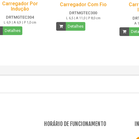
Carregador Por
Carregador Com Fio
Carr
Indução
DRTMGTEC300
DRTMGTEC304
DR
L 6,5 | A 11,0 | P 8,0 cm
L 6,9 | A 6,9 | P 1,0 cm
A 1
Detalhes
Detalhes
Deta
HORÁRIO DE FUNCIONAMENTO
I