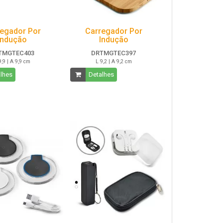
egador Por
Carregador Por
Indução
Indução
TMGTEC403
DRTMGTEC397
9,9 | A 9,9 cm
L 9,2 | A 9,2 cm
lhes
Detalhes