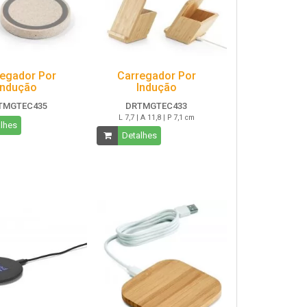
egador Por
Carregador Por
Indução
Indução
TMGTEC435
DRTMGTEC433
L 7,7 | A 11,8 | P 7,1 cm
lhes
Detalhes