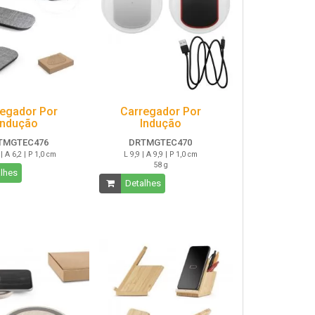
egador Por
Carregador Por
Indução
Indução
TMGTEC476
DRTMGTEC470
| A 6,2 | P 1,0 cm
L 9,9 | A 9,9 | P 1,0 cm
58 g
lhes
Detalhes