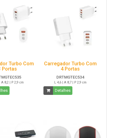
dor Turbo Com
Carregador Turbo Com
3 Portas
4 Portas
TMGTEC535
DRTMGTEC534
| A 8,2 | P 2,9 cm
L 4,6 | A 8,7 | P 2,9 cm
lhes
Detalhes