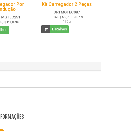
egador Por
Kit Carregador 2 Peças
Indução
DRTMGTEC087
TMGTEC251
L 16,0 | A 9,7 | P 3,0 cm
170 g
0,0 | P 1,0 cm
Detalhes
lhes
NFORMAÇÕES