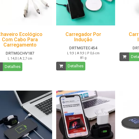
haveiro Ecológico
Carregador Por
Carr
Com Cabo Para
Indução
Carregamento
DRTMGTEC454
DR
DRTMGCHV187
L 9,9 | A 9,9 | P 0,6 cm
Deta
81 g
L 14,0 | A 2,7 cm
Detalhes
Detalhes