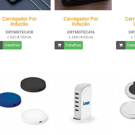
Carregador Por
Carregador Por
Carr
Indução
Indução
DRTMGTEC418
DRTMGTEC416
DR
L 6,0 | A 15,0 cm
L 20,0 | A 9,3 cm
L 
Detalhes
Detalhes
Deta