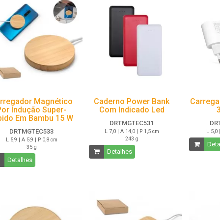
rregador Magnético
Caderno Power Bank
Carrega
Por Indução Super-
Com Indicado Led
pido Em Bambu 15 W
DRTMGTEC531
DR
DRTMGTEC533
L 7,0 | A 14,0 | P 1,5 cm
L 5,0 
243 g
L 5,9 | A 5,9 | P 0,8 cm
Deta
35 g
Detalhes
Detalhes