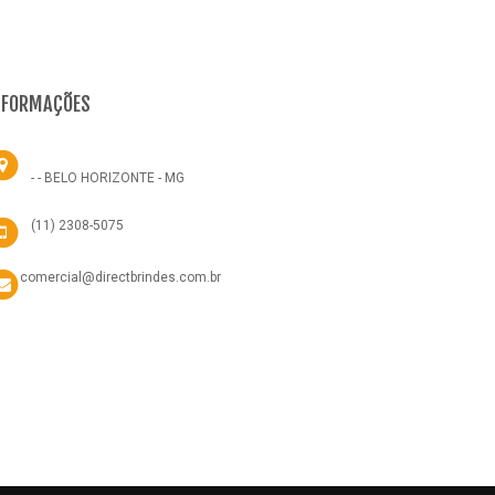
NFORMAÇÕES
- - BELO HORIZONTE - MG
(11) 2308-5075
comercial@directbrindes.com.br