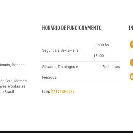
HORÁRIO DE FUNCIONAMENTO
I
08h30 às
Segunda à Sexta-Feira:
18h00
onais, Brindes
Sábados, Domingos e
Fechamos
Feriados:
 de Fora, Montes
eves e todas as
Fone:
(11) 2308-5075
o Brasil.