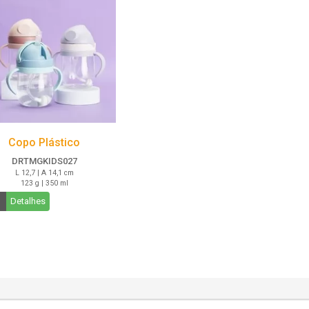
Copo Plástico
DRTMGKIDS027
L 12,7 | A 14,1 cm
123 g | 350 ml
Detalhes