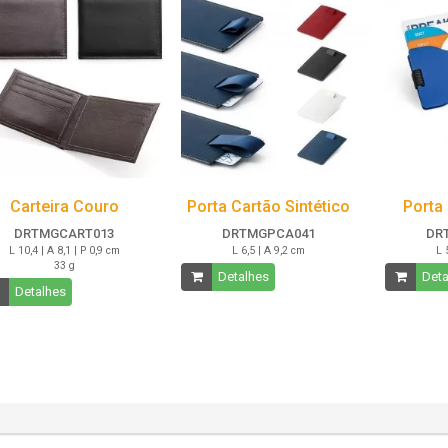
Carteira Couro
Porta Cartão Sintético
Porta
DRTMGCART013
DRTMGPCA041
DR
L 10,4 | A 8,1 | P 0,9 cm
L 6,5 | A 9,2 cm
L 
33 g
Detalhes
Deta
Detalhes