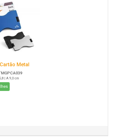
 Cartão Metal
TMGPCA039
5,8 | A 9,0 cm
lhes