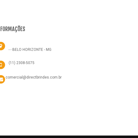
NFORMAÇÕES
- - BELO HORIZONTE - MG
(11) 2308-5075
comercial@directbrindes.com.br