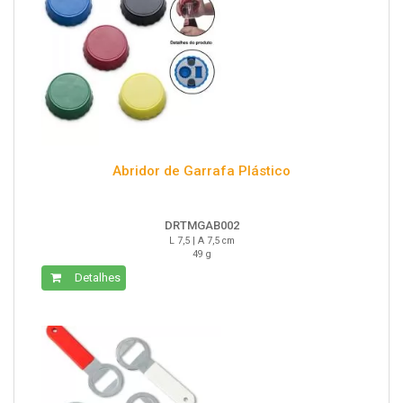
Abridor de Garrafa Plástico
DRTMGAB002
L 7,5 | A 7,5 cm
49 g
Detalhes