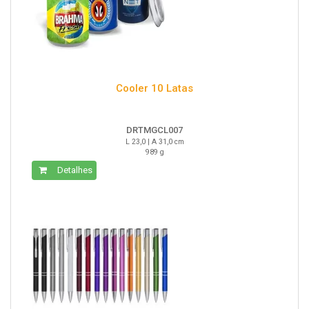
Cooler 10 Latas
DRTMGCL007
L 23,0 | A 31,0 cm
989 g
Detalhes