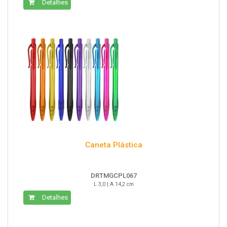
Detalhes
Caneta Plástica
DRTMGCPL067
L 3,0 | A 14,2 cm
Detalhes