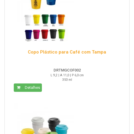
Copo Plástico para Café com Tampa
DRTMGCOF002
L 9,2 | A 11,0 | P 6,0 cm
350 ml
Detalhes