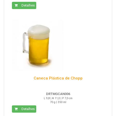
Detalhes
Caneca Plástica de Chopp
DRTMGCAN006
L 9,8 | A 11,0 | P 7,0 cm
70 g | 350 ml
Detalhes