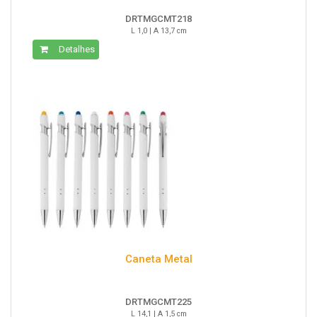
DRTMGCMT218
L 1,0 | A 13,7 cm
Detalhes
Caneta Metal
DRTMGCMT225
L 14,1 | A 1,5 cm