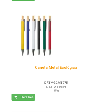
Caneta Metal Ecológica
DRTMGCMT275
L 1,3 | A 14,0 cm
15 g
Detalhes