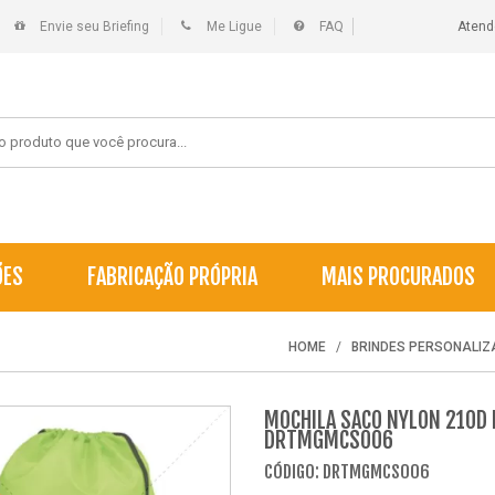
Envie seu Briefing
Me Ligue
FAQ
Atend
ÕES
FABRICAÇÃO PRÓPRIA
MAIS PROCURADOS
HOME
BRINDES PERSONALI
MOCHILA SACO NYLON 210D 
DRTMGMCS006
CÓDIGO: DRTMGMCS006