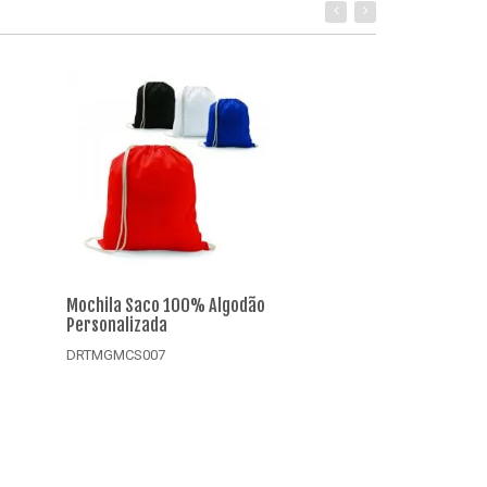
Mochila Saco 100% Algodão
Mochila Saco 1
Personalizada
Colorido Perso
DRTMGMCS007
DRTMGMCS008
Detalhes
Detalhes