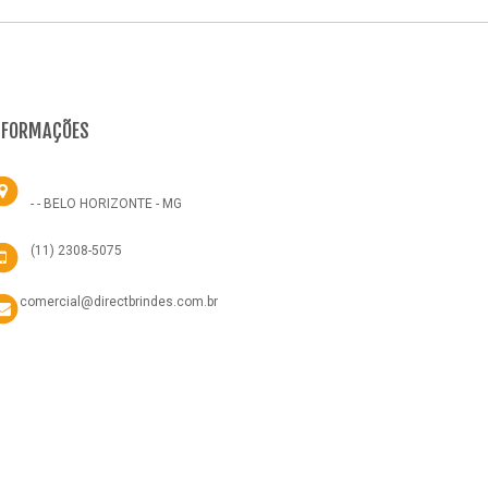
NFORMAÇÕES
- - BELO HORIZONTE - MG
(11) 2308-5075
comercial@directbrindes.com.br