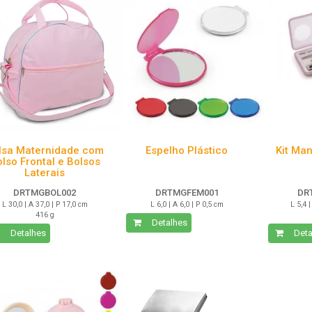
lsa Maternidade com
Espelho Plástico
Kit Ma
lso Frontal e Bolsos
Laterais
DRTMGBOL002
DRTMGFEM001
DR
L 30,0 | A 37,0 | P 17,0 cm
L 6,0 | A 6,0 | P 0,5 cm
L 5,4 |
416 g
Detalhes
Detalhes
Deta