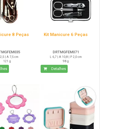
nicure 8 Peças
Kit Manicure 6 Peças
TMGFEM035
DRTMGFEM071
2,5 | A 7,5 cm
L 6,7 | A 10,8 | P 2,0 cm
121 g
98 g
lhes
Detalhes