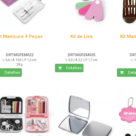
it Manicure 4 Peças
Kit de Lixa
Kit Ma
DRTMGFEM022
DRTMGFEM025
DR
L 6,6 | A 10,9 | P 1,5 cm
L 6,5 | A 2,2 | P 1,7 cm
L 1
28 g
Detalhes
Detalhes
Deta