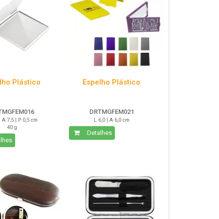
lho Plástico
Espelho Plástico
TMGFEM016
DRTMGFEM021
| A 7,5 | P 0,5 cm
L 6,0 | A 6,0 cm
40 g
Detalhes
lhes