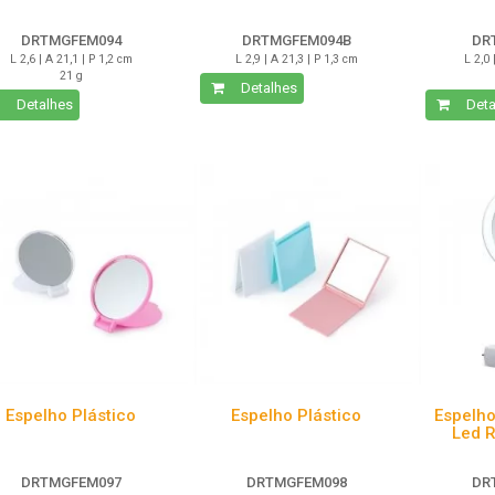
DRTMGFEM094
DRTMGFEM094B
DR
L 2,6 | A 21,1 | P 1,2 cm
L 2,9 | A 21,3 | P 1,3 cm
L 2,0 
21 g
Detalhes
Detalhes
Deta
Espelho Plástico
Espelho Plástico
Espelh
Led 
DRTMGFEM097
DRTMGFEM098
DR