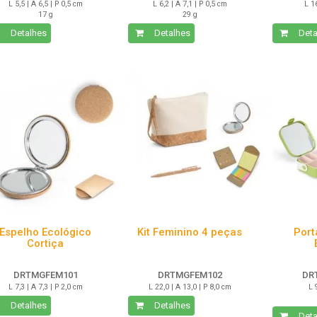
L 5,5 | A 6,5 | P 0,5 cm
L 6,2 | A 7,1 | P 0,5 cm
L 1
17 g
29 g
Detalhes
Detalhes
Deta
Espelho Ecológico
Kit Feminino 4 peças
Port
Cortiça
DRTMGFEM101
DRTMGFEM102
DR
L 7,3 | A 7,3 | P 2,0 cm
L 22,0 | A 13,0 | P 8,0 cm
L 
Detalhes
Detalhes
Deta