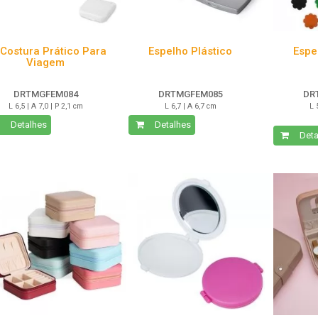
 Costura Prático Para
Espelho Plástico
Espe
Viagem
DRTMGFEM084
DRTMGFEM085
DR
L 6,5 | A 7,0 | P 2,1 cm
L 6,7 | A 6,7 cm
L 
Detalhes
Detalhes
Deta