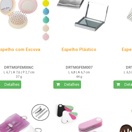
spelho com Escova
Espelho Plástico
Espe
DRTMGFEM006C
DRTMGFEM007
DR
L 6,7 | A 7,6 | P 2,7 cm
L 6,8 | A 6,7 cm
L 6,5 
37 g
44 g
Detalhes
Detalhes
Deta