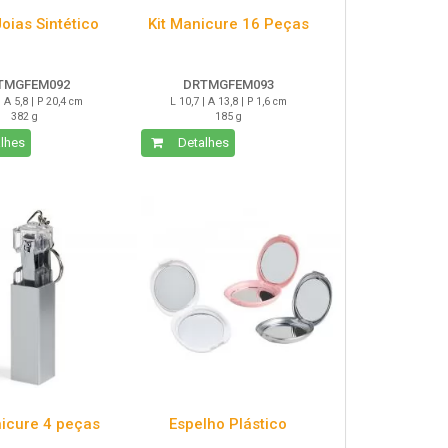
oias Sintético
Kit Manicure 16 Peças
TMGFEM092
DRTMGFEM093
| A 5,8 | P 20,4 cm
L 10,7 | A 13,8 | P 1,6 cm
382 g
185 g
lhes
Detalhes
nicure 4 peças
Espelho Plástico