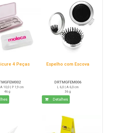
nicure 4 Peças
Espelho com Escova
TMGFEM002
DRTMGFEM006
 A 10,0 | P 1,9 cm
L 6,0 | A 6,0 cm
46 g
36 g
lhes
Detalhes