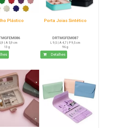
lho Plástico
Porta Joias Sintético
TMGFEM086
DRTMGFEM087
5,9 | A 5,9 cm
L 9,5 | A 4,7 | P 9,5 cm
13 g
96 g
lhes
Detalhes