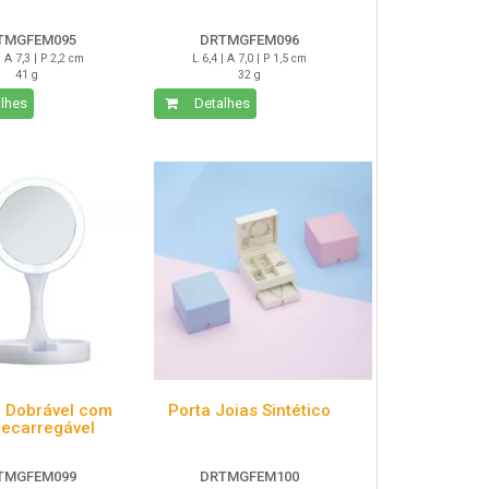
TMGFEM095
DRTMGFEM096
| A 7,3 | P 2,2 cm
L 6,4 | A 7,0 | P 1,5 cm
41 g
32 g
lhes
Detalhes
o Dobrável com
Porta Joias Sintético
Recarregável
TMGFEM099
DRTMGFEM100