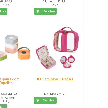
6,0 | A 29,4 cm
L 11,1 | A 8,1 | P 11,4 cm
413 g
299 g
lhes
Detalhes
a-joias com
Kit Feminino 3 Peças
Espelho
TMGFEM103
DRTMGFEM104
9,8 | A 3,8 cm
Detalhes
117 g
lhes