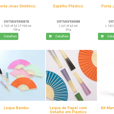
orta Joias Sintético
Espelho Plástico
Porta J
DRTMGFEM087B
DRTMGFEM088
DR
L 10,0 | A 5,2 | P 10,0 cm
L 6,2 | A 6,2 cm
L 14,3 
103 g
23 g
Detalhes
Detalhes
Deta
Leque Bambu
Leque de Papel com
Kit Ma
Detalhe em Plástico