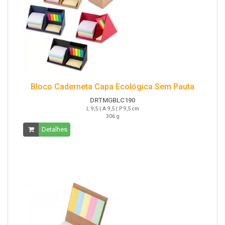
Bloco Caderneta Capa Ecológica Sem Pauta
DRTMGBLC190
L 9,5 | A 9,5 | P 9,5 cm
306 g
Detalhes