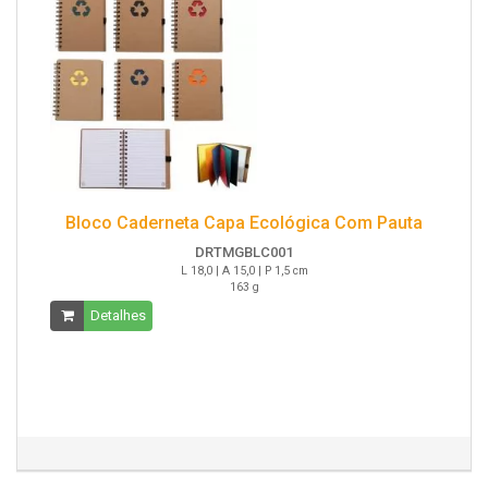
Bloco Caderneta Capa Ecológica Com Pauta
DRTMGBLC001
L 18,0 | A 15,0 | P 1,5 cm
163 g
Detalhes