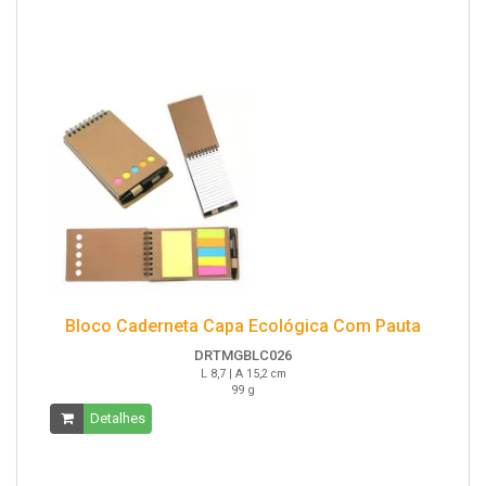
Bloco Caderneta Capa Ecológica Com Pauta
DRTMGBLC026
L 8,7 | A 15,2 cm
99 g
Detalhes