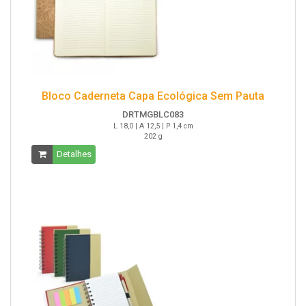
Bloco Caderneta Capa Ecológica Sem Pauta
DRTMGBLC083
L 18,0 | A 12,5 | P 1,4 cm
202 g
Detalhes