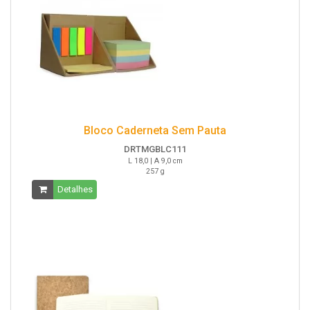
Bloco Caderneta Sem Pauta
DRTMGBLC111
L 18,0 | A 9,0 cm
257 g
Detalhes