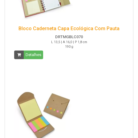
Bloco Caderneta Capa Ecológica Com Pauta
DRTMGBLC070
L 13,5 | A 16,0 | P 1,8 cm
190 g
Detalhes