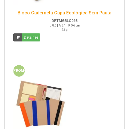
Bloco Caderneta Capa Ecológica Sem Pauta
DRTMGBLC068
L 8,6 | A 8,1 | P 0,6 cm
23 g
Detalhes
PROMO