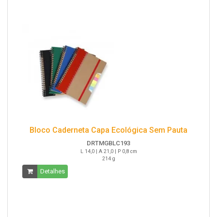
Bloco Caderneta Capa Ecológica Sem Pauta
DRTMGBLC193
L 14,0 | A 21,0 | P 0,8 cm
214 g
Detalhes