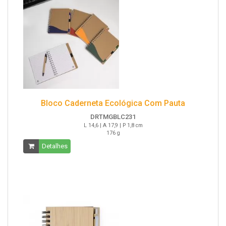
Bloco Caderneta Ecológica Com Pauta
DRTMGBLC231
L 14,6 | A 17,9 | P 1,8 cm
176 g
Detalhes