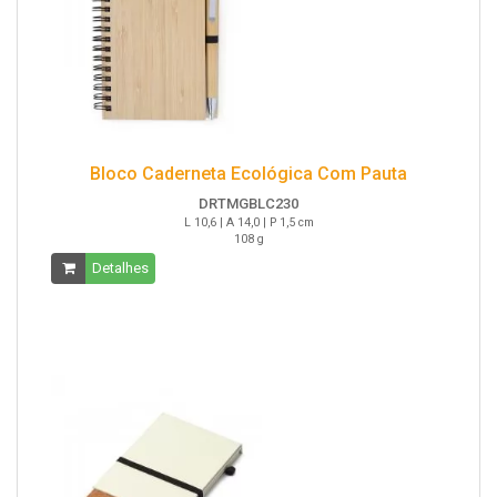
Bloco Caderneta Ecológica Com Pauta
DRTMGBLC230
L 10,6 | A 14,0 | P 1,5 cm
108 g
Detalhes