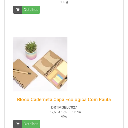
199 g
Detalhes
Bloco Caderneta Capa Ecológica Com Pauta
DRTMGBLC027
L 12,5 | A 17,5 | P 1,8 cm
65 g
Detalhes