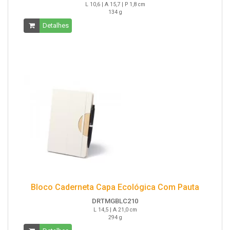
L 10,6 | A 15,7 | P 1,8 cm
134 g
Detalhes
Bloco Caderneta Capa Ecológica Com Pauta
DRTMGBLC210
L 14,5 | A 21,0 cm
294 g