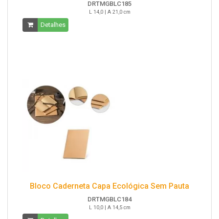
DRTMGBLC185
L 14,0 | A 21,0 cm
Detalhes
Bloco Caderneta Capa Ecológica Sem Pauta
DRTMGBLC184
L 10,0 | A 14,5 cm