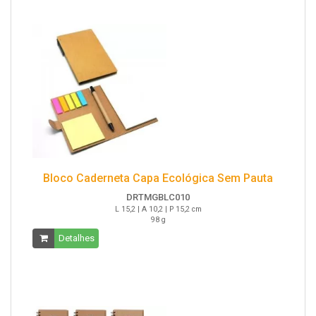
Bloco Caderneta Capa Ecológica Sem Pauta
DRTMGBLC010
L 15,2 | A 10,2 | P 15,2 cm
98 g
Detalhes