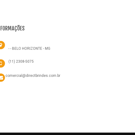
NFORMAÇÕES
- - BELO HORIZONTE - MG
(11) 2308-5075
comercial@directbrindes.com.br