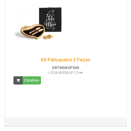
Kit Petisqueira 3 Peças
DRTMGKGP009
L 21,0 | A 23,0 | P 1,7 cm
Detalhes