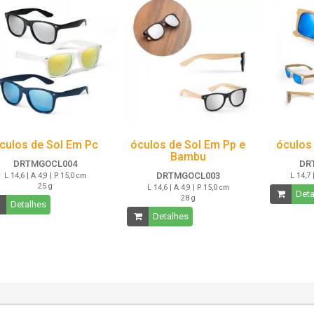
culos de Sol Em Pc
óculos de Sol Em Pp e
óculos
Bambu
DRTMGOCL004
DR
DRTMGOCL003
L 14,6 | A 4,9 | P 15,0 cm
L 14,7 
25 g
L 14,6 | A 4,9 | P 15,0 cm
Deta
28 g
Detalhes
Detalhes