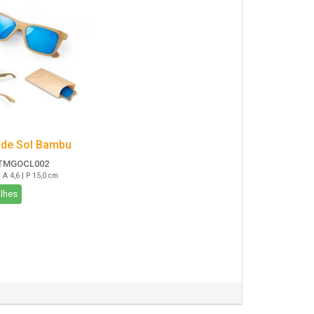
 de Sol Bambu
TMGOCL002
| A 4,6 | P 15,0 cm
lhes