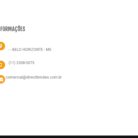
NFORMAÇÕES
- - BELO HORIZONTE - MG
(11) 2308-5075
comercial@directbrindes.com.br