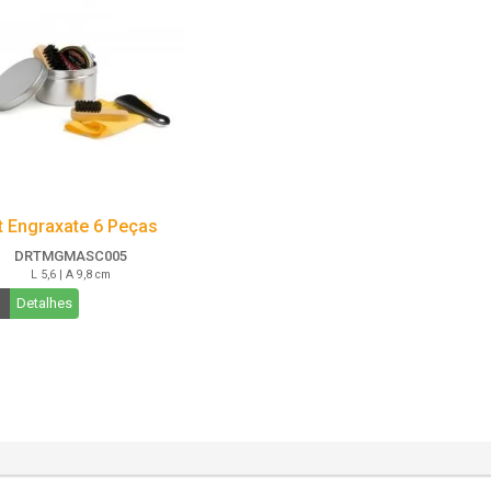
t Engraxate 6 Peças
DRTMGMASC005
L 5,6 | A 9,8 cm
Detalhes