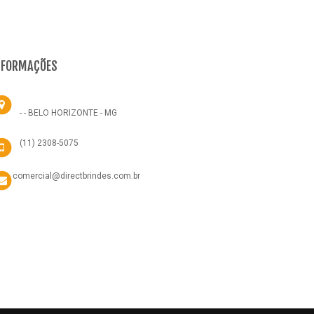
NFORMAÇÕES
- - BELO HORIZONTE - MG
(11) 2308-5075
comercial@directbrindes.com.br