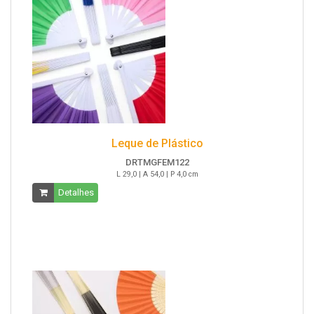
Leque de Plástico
DRTMGFEM122
L 29,0 | A 54,0 | P 4,0 cm
Detalhes