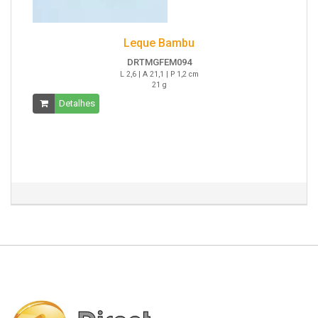
Leque Bambu
DRTMGFEM094
L 2,6 | A 21,1 | P 1,2 cm
21 g
Detalhes