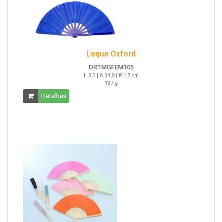
Leque Oxford
DRTMGFEM105
L 3,0 | A 34,0 | P 1,7 cm
137 g
Detalhes