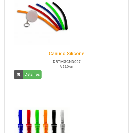
Canudo Silicone
DRTMGCND007
A 26,0 cm
Detalhes