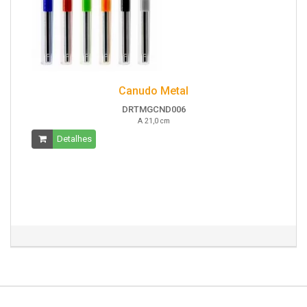
Canudo Metal
DRTMGCND006
A 21,0 cm
Detalhes