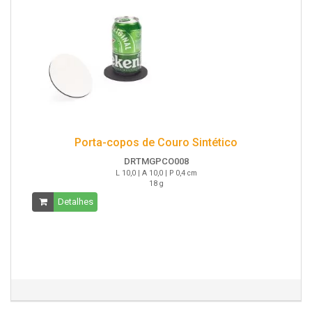
Porta-copos de Couro Sintético
DRTMGPCO008
L 10,0 | A 10,0 | P 0,4 cm
18 g
Detalhes