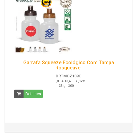
Garrafa Squeeze Ecológico Com Tampa
Rosqueável
DRTMGZ109G
L 6,8 | A 13,4 | P 6,8 cm
33 g | 300 ml
Detalhes