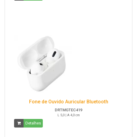
Fone de Ouvido Auricular Bluetooth
DRTMGTEC419
L 5,0 | A 4,0 cm
Detalhes