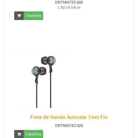
DRTMGTEC425
L 8,0 | A 3,8 cm
Detalhes
Fone de Ouvido Auricular Com Fio
DRTMGTEC420
Detalhes