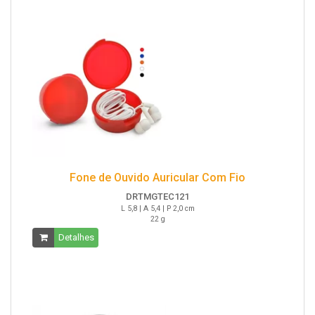
Fone de Ouvido Auricular Com Fio
DRTMGTEC121
L 5,8 | A 5,4 | P 2,0 cm
22 g
Detalhes