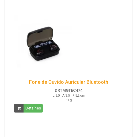
Fone de Ouvido Auricular Bluetooth
DRTMGTEC474
L 8,0 | A 3,5 | P 5,2 cm
81 g
Detalhes