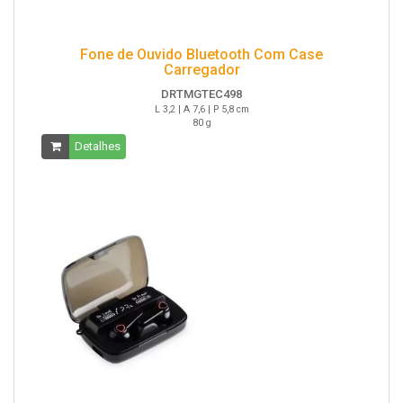
Fone de Ouvido Bluetooth Com Case
Carregador
DRTMGTEC498
L 3,2 | A 7,6 | P 5,8 cm
80 g
Detalhes