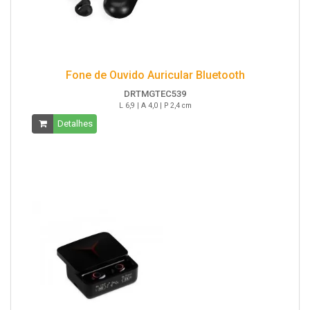
Fone de Ouvido Auricular Bluetooth
DRTMGTEC539
L 6,9 | A 4,0 | P 2,4 cm
Detalhes