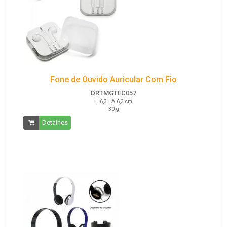
Fone de Ouvido Auricular Com Fio
DRTMGTEC057
L 6,3 | A 6,3 cm
30 g
Detalhes