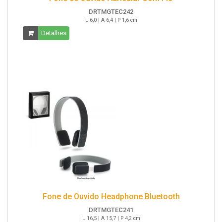
DRTMGTEC242
L 6,0 | A 6,4 | P 1,6 cm
Detalhes
Fone de Ouvido Headphone Bluetooth
DRTMGTEC241
L 16,5 | A 15,7 | P 4,2 cm