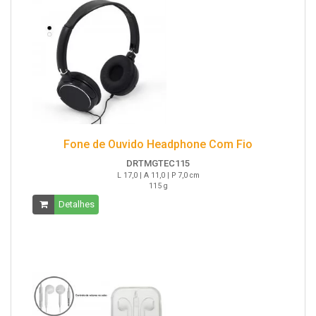
Fone de Ouvido Headphone Com Fio
DRTMGTEC115
L 17,0 | A 11,0 | P 7,0 cm
115 g
Detalhes