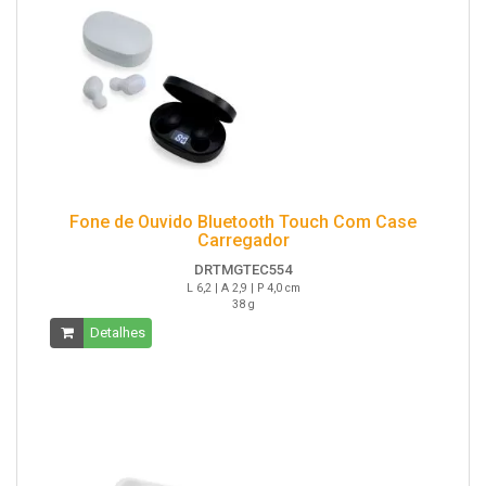
Fone de Ouvido Bluetooth Touch Com Case
Carregador
DRTMGTEC554
L 6,2 | A 2,9 | P 4,0 cm
38 g
Detalhes