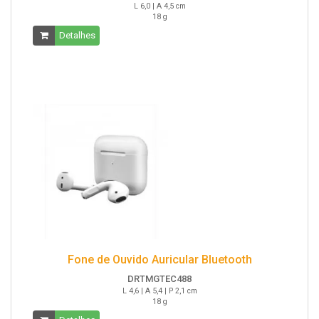
L 6,0 | A 4,5 cm
18 g
Detalhes
Fone de Ouvido Auricular Bluetooth
DRTMGTEC488
L 4,6 | A 5,4 | P 2,1 cm
18 g