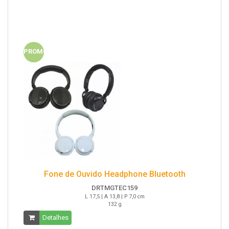
PROMO
Fone de Ouvido Headphone Bluetooth
DRTMGTEC159
L 17,5 | A 13,8 | P 7,0 cm
132 g
Detalhes