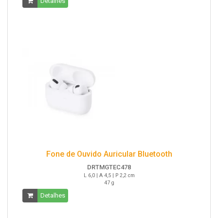
Detalhes
Fone de Ouvido Auricular Bluetooth
DRTMGTEC478
L 6,0 | A 4,5 | P 2,2 cm
47 g
Detalhes