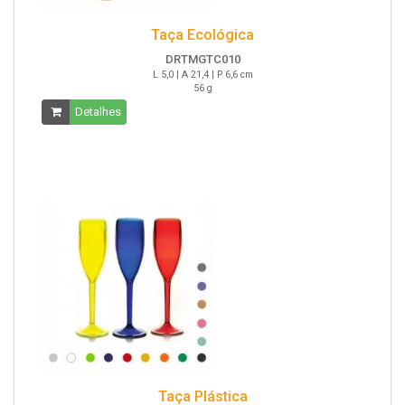
Taça Ecológica
DRTMGTC010
L 5,0 | A 21,4 | P 6,6 cm
56 g
Detalhes
Taça Plástica