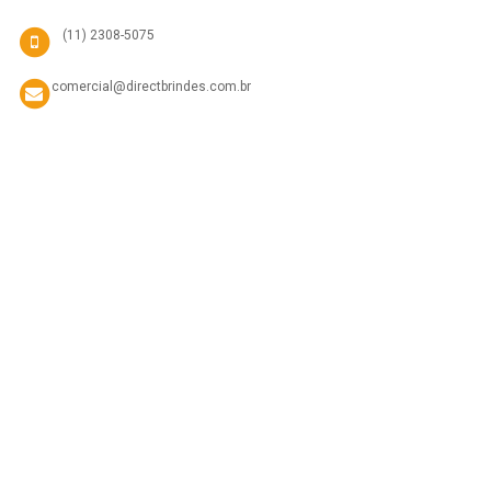
(11) 2308-5075
comercial@directbrindes.com.br