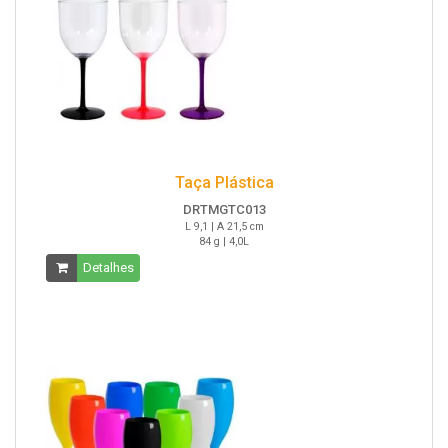
Taça Plástica
DRTMGTC013
L 9,1 | A 21,5 cm
84 g | 4,0L
Detalhes