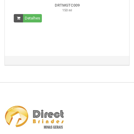
DRTMGTC009
150 ml
Detalhes