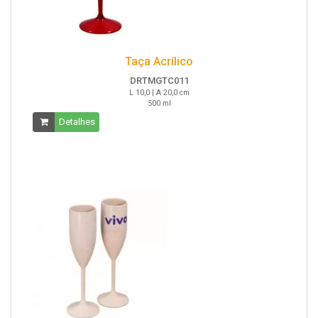
Taça Acrílico
DRTMGTC011
L 10,0 | A 20,0 cm
500 ml
Detalhes