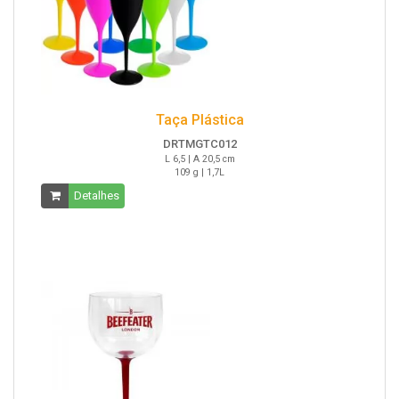
Taça Plástica
DRTMGTC012
L 6,5 | A 20,5 cm
109 g | 1,7L
Detalhes