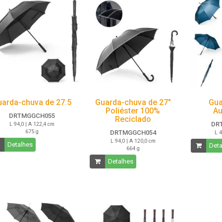
uarda-chuva de 27.5
Guarda-chuva de 27"
Gua
Poliéster 100%
Au
DRTMGGCH055
Reciclado
DR
L 94,0 | A 122,4 cm
675 g
DRTMGGCH054
L 4
L 94,0 | A 120,0 cm
Detalhes
Deta
664 g
Detalhes