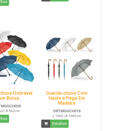
lhes
chuva Dobrável
Guarda-chuva Com
om Bolsa
Haste e Pega Em
Madeira
TMGGCH020
DRTMGGCH019
6,0 | A 96,0 cm
L 104,0 | A 104,0 cm
lhes
Detalhes