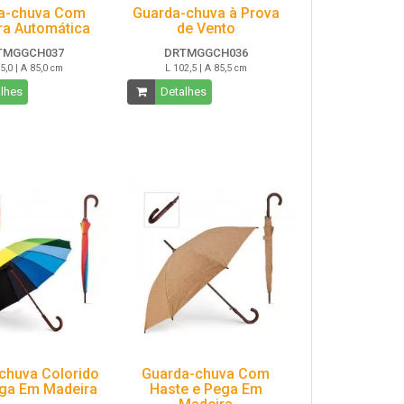
a-chuva Com
Guarda-chuva à Prova
ra Automática
de Vento
TMGGCH037
DRTMGGCH036
5,0 | A 85,0 cm
L 102,5 | A 85,5 cm
lhes
Detalhes
chuva Colorido
Guarda-chuva Com
ga Em Madeira
Haste e Pega Em