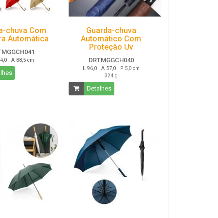
a-chuva Com
Guarda-chuva
ra Automática
Automático Com
Proteção Uv
TMGGCH041
DRTMGGCH040
4,0 | A 88,5 cm
L 96,0 | A 57,0 | P 5,0 cm
lhes
324 g
Detalhes