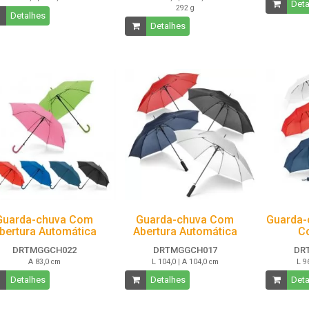
Deta
292 g
Detalhes
Detalhes
Guarda-chuva Com
Guarda-chuva Com
Guarda-
bertura Automática
Abertura Automática
C
DRTMGGCH022
DRTMGGCH017
DR
A 83,0 cm
L 104,0 | A 104,0 cm
L 9
Detalhes
Detalhes
Deta