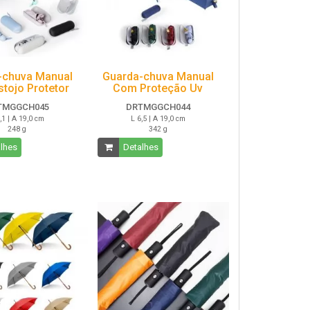
-chuva Manual
Guarda-chuva Manual
tojo Protetor
Com Proteção Uv
TMGGCH045
DRTMGGCH044
,1 | A 19,0 cm
L 6,5 | A 19,0 cm
248 g
342 g
lhes
Detalhes