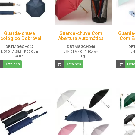
Guarda-chuva
Guarda-chuva Com
Guarda
cológico Dobrável
Abertura Automática
Com Es
DRTMGGCH047
DRTMGGCH046
DR
L 99,0 | A 28,5 | P 99,0 cm
L 84,0 | A 4,0 | P 10,4 cm
L 4
460 g
311 g
Detalhes
Detalhes
Deta