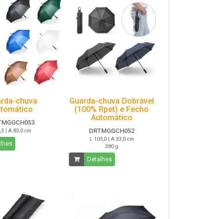
rda-chuva
Guarda-chuva Dobrável
tomático
(100% Rpet) e Fecho
Automático
TMGGCH053
DRTMGGCH052
,5 | A 83,0 cm
L 105,0 | A 33,0 cm
lhes
380 g
Detalhes