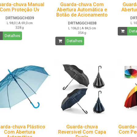
uarda-chuva Manual
Guarda-chuva Com
Guard
Com Proteção Uv
Abertura Automática e
Abertu
Botão de Acionamento
DRTMGGCH039
DR
DRTMGGCH038
L 98,0 | A 69,0 cm
L 10
328 g
L 106,0 | A 84,5 cm
Deta
354 g
Detalhes
Detalhes
arda-chuva Plástico
Guarda-chuva
Guarda-
Com Abertura
Reversível Com Capa
Com Pe