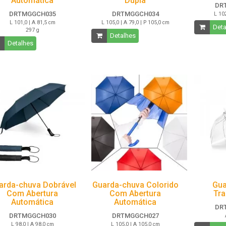
Automática
Dupla
DR
DRTMGGCH035
DRTMGGCH034
L 102
L 101,0 | A 81,5 cm
L 105,0 | A 79,0 | P 105,0 cm
Deta
297 g
Detalhes
Detalhes
arda-chuva Dobrável
Guarda-chuva Colorido
Gua
Com Abertura
Com Abertura
Tra
Automática
Automática
DR
DRTMGGCH030
DRTMGGCH027
L 98,0 | A 98,0 cm
L 105,0 | A 105,0 cm