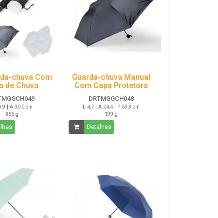
rda-chuva Com
Guarda-chuva Manual
a de Chuva
Com Capa Protetora
TMGGCH049
DRTMGGCH048
1,9 | A 30,0 cm
L 4,7 | A 24,4 | P 53,3 cm
356 g
199 g
lhes
Detalhes