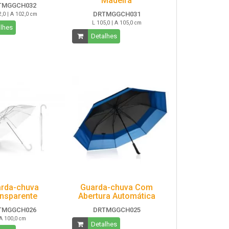
Madeira
TMGGCH032
DRTMGGCH031
,0 | A 102,0 cm
L 105,0 | A 105,0 cm
lhes
Detalhes
rda-chuva
Guarda-chuva Com
nsparente
Abertura Automática
TMGGCH026
DRTMGGCH025
A 100,0 cm
Detalhes