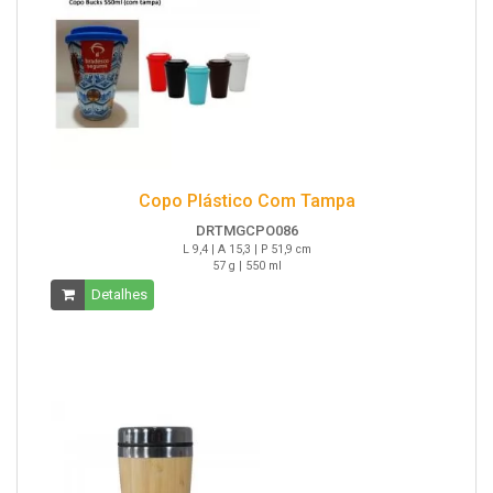
Copo Plástico Com Tampa
DRTMGCPO086
L 9,4 | A 15,3 | P 51,9 cm
57 g | 550 ml
Detalhes