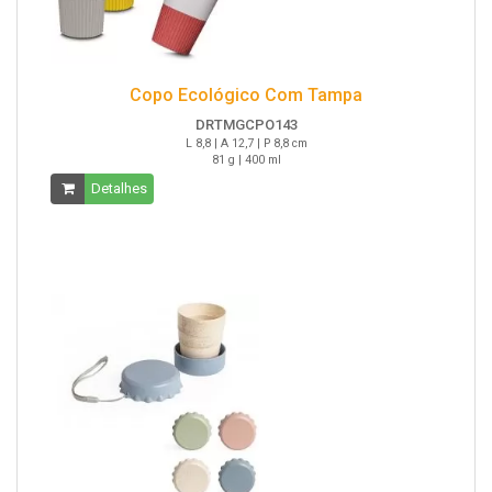
Copo Ecológico Com Tampa
DRTMGCPO143
L 8,8 | A 12,7 | P 8,8 cm
81 g | 400 ml
Detalhes