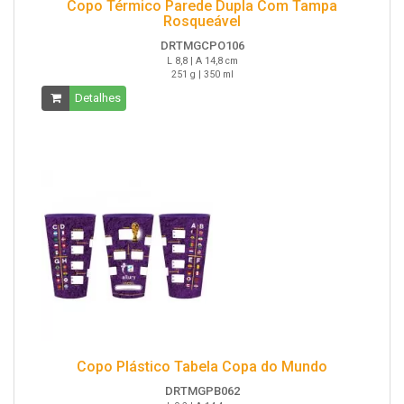
Copo Térmico Parede Dupla Com Tampa
Rosqueável
DRTMGCPO106
L 8,8 | A 14,8 cm
251 g | 350 ml
Detalhes
Copo Plástico Tabela Copa do Mundo
DRTMGPB062