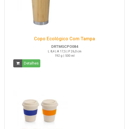
Copo Ecológico Com Tampa
DRTMGCPO084
L 8,4 | A 17,5 | P 26,0 cm
192 g | 500 ml
Detalhes