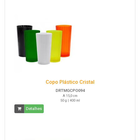
Copo Plástico Cristal
DRTMGCPO094
A 15,0 cm
50 g | 400 ml
Detalhes