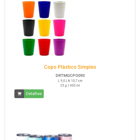
Copo Plástico Simples
DRTMGCPO093
L 9,0 | A 10,7 cm
23 g | 450 ml
Detalhes