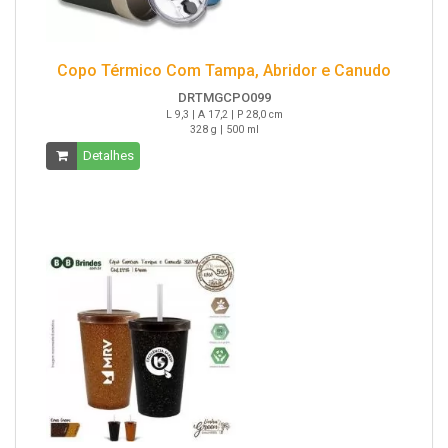
Copo Térmico Com Tampa, Abridor e Canudo
DRTMGCPO099
L 9,3 | A 17,2 | P 28,0 cm
328 g | 500 ml
Detalhes