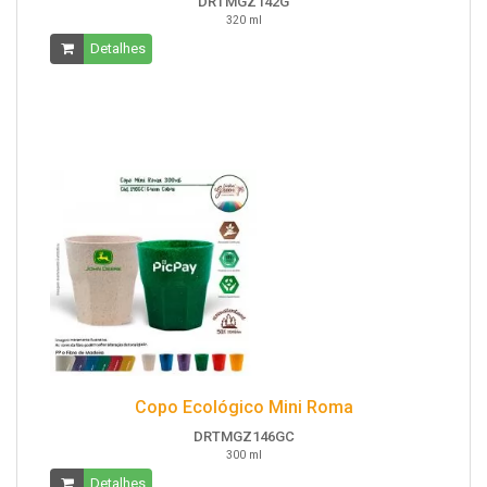
DRTMGZ142G
320 ml
Detalhes
Copo Ecológico Mini Roma
DRTMGZ146GC
300 ml
Detalhes