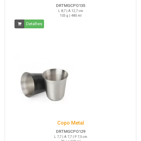
DRTMGCPO135
L 8,7 | A 12,7 cm
103 g | 480 ml
Detalhes
Copo Metal
DRTMGCPO129
L 7,7 | A 7,7 | P 7,5 cm