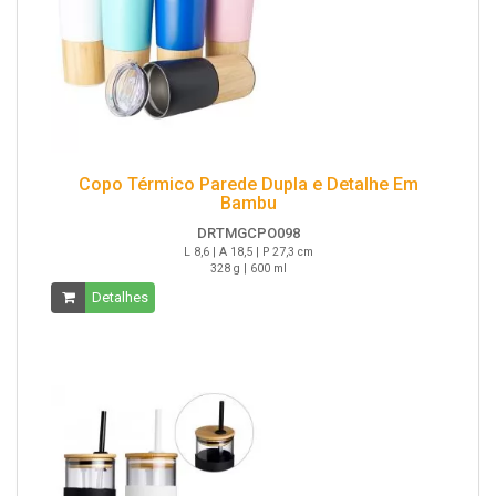
Copo Térmico Parede Dupla e Detalhe Em
Bambu
DRTMGCPO098
L 8,6 | A 18,5 | P 27,3 cm
328 g | 600 ml
Detalhes