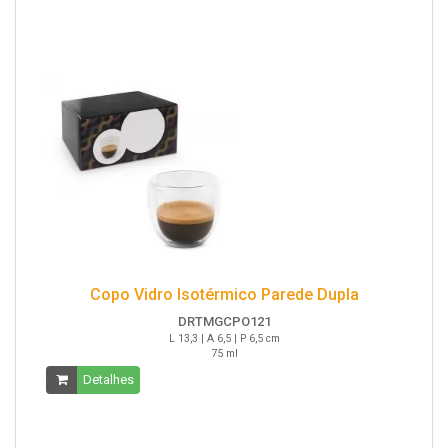
Copo Vidro Isotérmico Parede Dupla
DRTMGCPO121
L 13,3 | A 6,5 | P 6,5 cm
75 ml
Detalhes