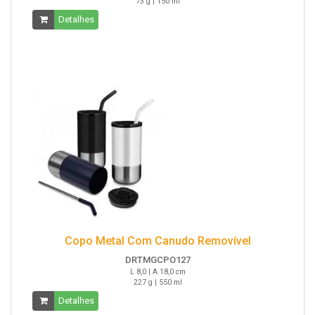
73 g | 150 ml
Detalhes
Copo Metal Com Canudo Removível
DRTMGCPO127
L 8,0 | A 18,0 cm
227 g | 550 ml
Detalhes