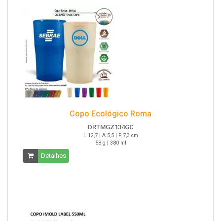
Copo Ecológico Roma
DRTMGZ134GC
L 12,7 | A 5,5 | P 7,3 cm
58 g | 380 ml
Detalhes