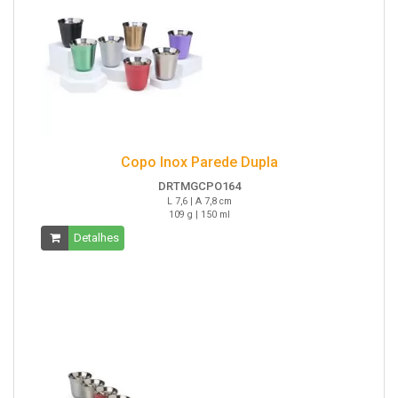
Copo Inox Parede Dupla
DRTMGCPO164
L 7,6 | A 7,8 cm
109 g | 150 ml
Detalhes