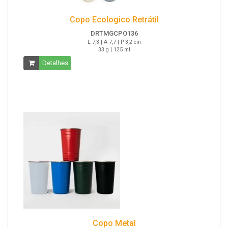
Copo Ecologico Retrátil
DRTMGCPO136
L 7,3 | A 7,7 | P 3,2 cm
33 g | 125 ml
Detalhes
Copo Metal