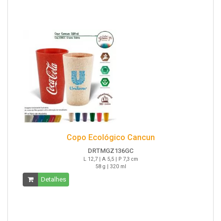
Copo Ecológico Cancun
DRTMGZ136GC
L 12,7 | A 5,5 | P 7,3 cm
58 g | 320 ml
Detalhes