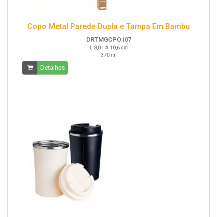
Copo Metal Parede Dupla e Tampa Em Bambu
DRTMGCPO107
L 8,0 | A 10,6 cm
370 ml
Detalhes