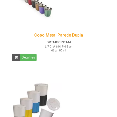
Copo Metal Parede Dupla
DRTMGCPO144
L 7,0 | A 6,0 | P 6,5 cm
66 g | 80 ml
Detalhes