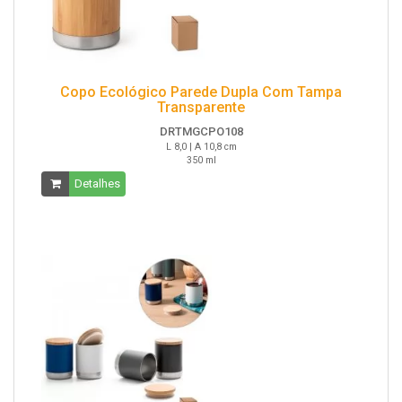
Copo Ecológico Parede Dupla Com Tampa
Transparente
DRTMGCPO108
L 8,0 | A 10,8 cm
350 ml
Detalhes