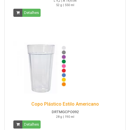
L 9,2 | A 14,4 cm
52 g | 550 ml
Detalhes
Copo Plástico Estilo Americano
DRTMGCPO092
28 g | 190 ml
Detalhes