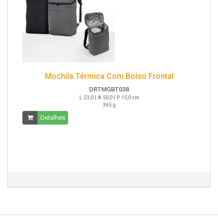
Mochila Térmica Com Bolso Frontal
DRTMGBT038
L 23,0 | A 50,0 | P 15,0 cm
365 g
Detalhes