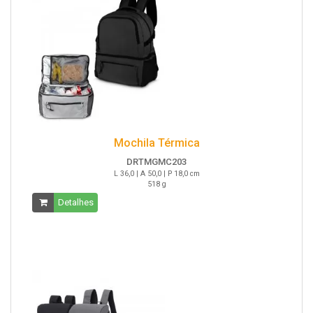
Mochila Térmica
DRTMGMC203
L 36,0 | A 50,0 | P 18,0 cm
518 g
Detalhes