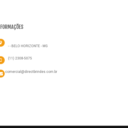
NFORMAÇÕES
- - BELO HORIZONTE - MG
(11) 2308-5075
comercial@directbrindes.com.br