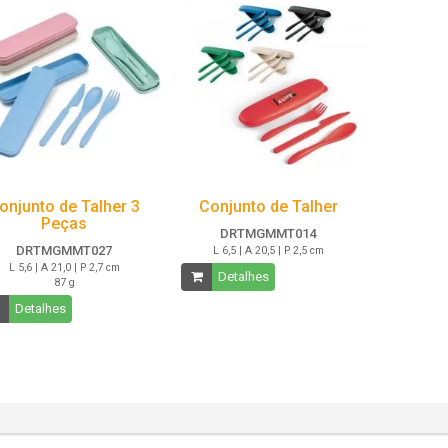
onjunto de Talher 3
Conjunto de Talher
Peças
DRTMGMMT014
DRTMGMMT027
L 6,5 | A 20,5 | P 2,5 cm
L 5,6 | A 21,0 | P 2,7 cm
Detalhes
87 g
Detalhes