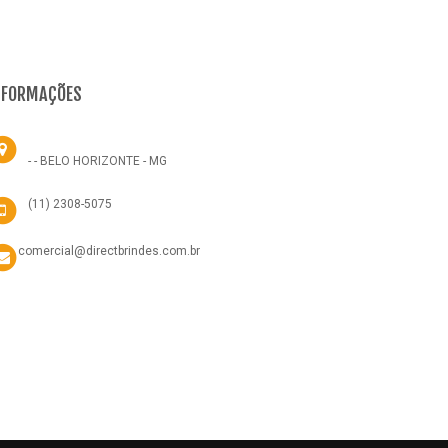
NFORMAÇÕES
- - BELO HORIZONTE - MG
(11) 2308-5075
comercial@directbrindes.com.br