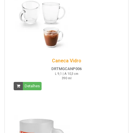
Caneca Vidro
DRTMGCANP006
L 9,1 | A 10,3 cm
390 ml
Detalhes