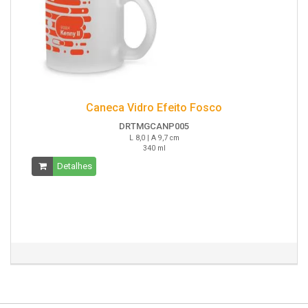
Caneca Vidro Efeito Fosco
DRTMGCANP005
L 8,0 | A 9,7 cm
340 ml
Detalhes