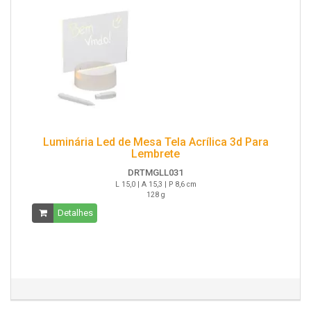
Luminária Led de Mesa Tela Acrílica 3d Para
Lembrete
DRTMGLL031
L 15,0 | A 15,3 | P 8,6 cm
128 g
Detalhes