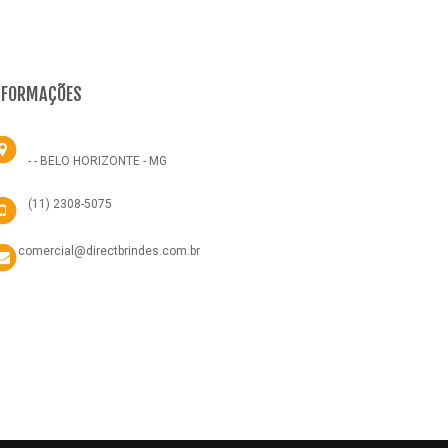
NFORMAÇÕES
- - BELO HORIZONTE - MG
(11) 2308-5075
comercial@directbrindes.com.br