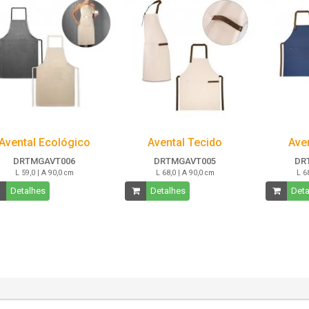
Avental Ecológico
Avental Tecido
Ave
DRTMGAVT006
DRTMGAVT005
DR
L 59,0 | A 90,0 cm
L 68,0 | A 90,0 cm
L 6
Detalhes
Detalhes
Deta