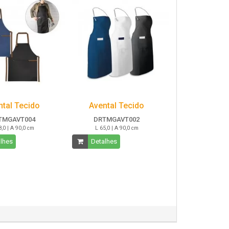
ntal Tecido
Avental Tecido
TMGAVT004
DRTMGAVT002
8,0 | A 90,0 cm
L 65,0 | A 90,0 cm
lhes
Detalhes