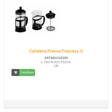
Cafeteira Prensa Francesa 1l
DRTMGCOZ039
L 14,0 | A 23,0 | P 9,5 cm
1,0L
Detalhes