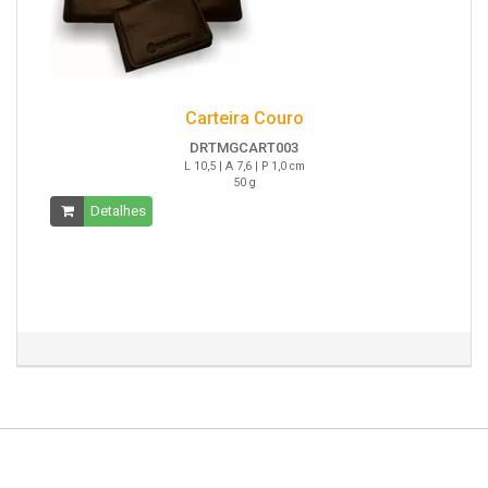
Carteira Couro
DRTMGCART003
L 10,5 | A 7,6 | P 1,0 cm
50 g
Detalhes