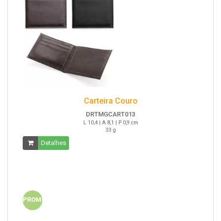
Carteira Couro
DRTMGCART013
L 10,4 | A 8,1 | P 0,9 cm
33 g
Detalhes
PROMO