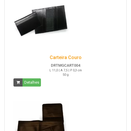
Carteira Couro
DRTMGCART004
L 11,0 | A 7,5 | P 0,3 cm
50 g
Detalhes