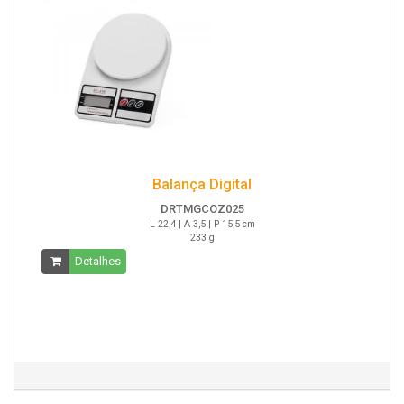
Balança Digital
DRTMGCOZ025
L 22,4 | A 3,5 | P 15,5 cm
233 g
Detalhes