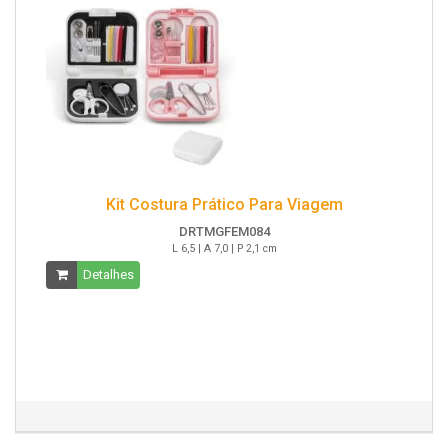
Kit Costura Prático Para Viagem
DRTMGFEM084
L 6,5 | A 7,0 | P 2,1 cm
Detalhes