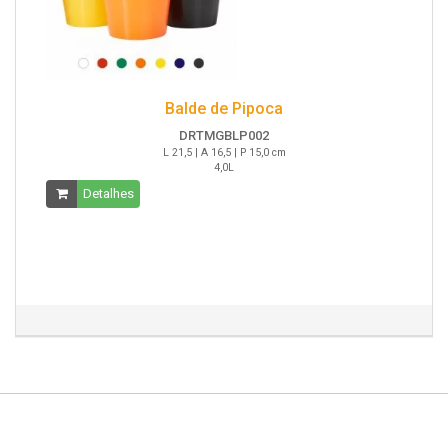
Balde de Pipoca
DRTMGBLP002
L 21,5 | A 16,5 | P 15,0 cm
4,0L
Detalhes