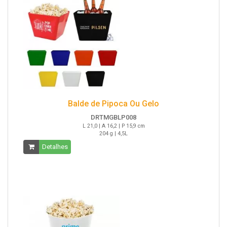
Balde de Pipoca Ou Gelo
DRTMGBLP008
L 21,0 | A 16,2 | P 15,9 cm
204 g | 4,5L
Detalhes