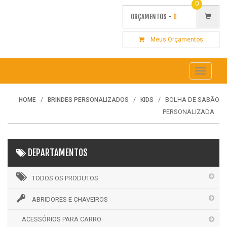
0
ORÇAMENTOS -
0
Meus Orçamentos
Toggle
navigati
BOLHA DE SABÃO
HOME
BRINDES PERSONALIZADOS
KIDS
PERSONALIZADA
DEPARTAMENTOS
TODOS OS PRODUTOS
ABRIDORES E CHAVEIROS
ACESSÓRIOS PARA CARRO