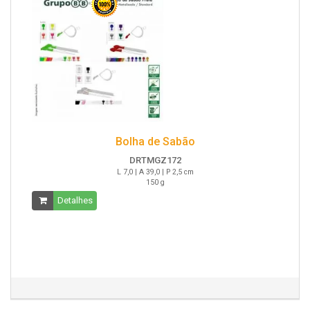
Bolha de Sabão
DRTMGZ172
L 7,0 | A 39,0 | P 2,5 cm
150 g
Detalhes