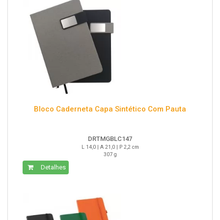
Bloco Caderneta Capa Sintético Com Pauta
DRTMGBLC147
L 14,0 | A 21,0 | P 2,2 cm
307 g
Detalhes