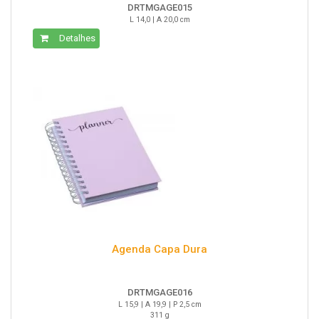
DRTMGAGE015
L 14,0 | A 20,0 cm
Detalhes
Agenda Capa Dura
DRTMGAGE016
L 15,9 | A 19,9 | P 2,5 cm
311 g