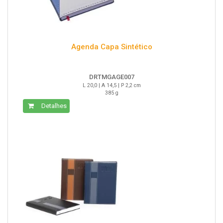
Agenda Capa Sintético
DRTMGAGE007
L 20,0 | A 14,5 | P 2,2 cm
385 g
Detalhes