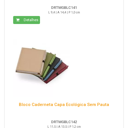
DRTMGBLC141
L 9,4 | A 14,4 | P 1,0 cm
Detalhes
Bloco Caderneta Capa Ecológica Sem Pauta
DRTMGBLC142
L 11,5 | A 13,5 | P 1,2 cm