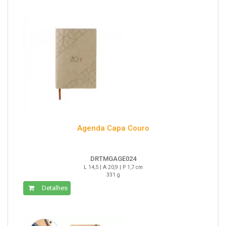
Agenda Capa Couro
DRTMGAGE024
L 14,5 | A 20,9 | P 1,7 cm
331 g
Detalhes