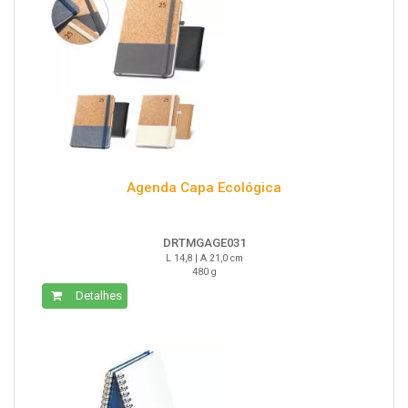
Agenda Capa Ecológica
DRTMGAGE031
L 14,8 | A 21,0 cm
480 g
Detalhes