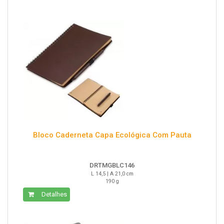
Bloco Caderneta Capa Ecológica Com Pauta
DRTMGBLC146
L 14,5 | A 21,0 cm
190 g
Detalhes