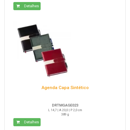
Detalhes
Agenda Capa Sintético
DRTMGAGE023
L 14,7 | A 20,0 | P 2,0 cm
389 g
Detalhes