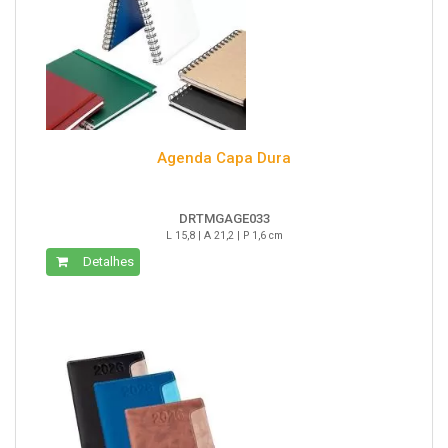
Agenda Capa Dura
DRTMGAGE033
L 15,8 | A 21,2 | P 1,6 cm
Detalhes