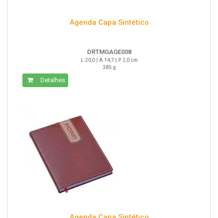
Agenda Capa Sintético
DRTMGAGE008
L 20,0 | A 14,7 | P 2,0 cm
385 g
Detalhes
Agenda Capa Sintético