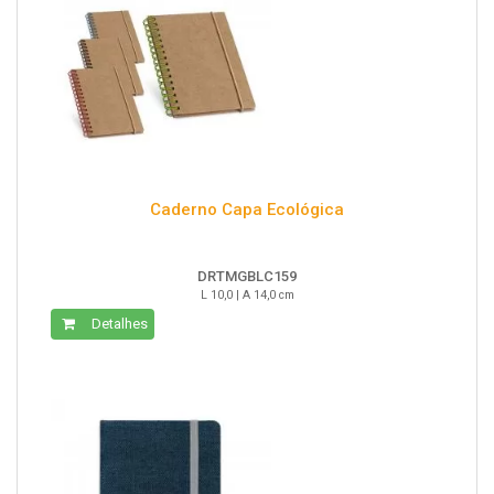
Caderno Capa Ecológica
DRTMGBLC159
L 10,0 | A 14,0 cm
Detalhes