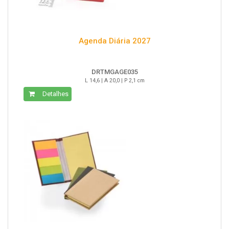
Agenda Diária 2027
DRTMGAGE035
L 14,6 | A 20,0 | P 2,1 cm
Detalhes