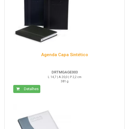
Agenda Capa Sintético
DRTMGAGE003
L 14,7 | A 20,0 | P 2,2 cm
381 g
Detalhes