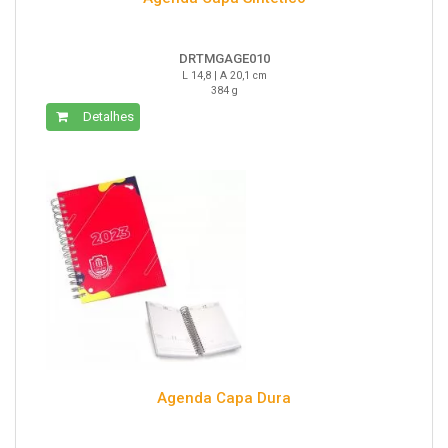
DRTMGAGE010
L 14,8 | A 20,1 cm
384 g
Detalhes
Agenda Capa Dura