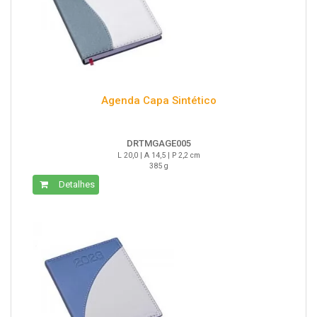
Agenda Capa Sintético
DRTMGAGE005
L 20,0 | A 14,5 | P 2,2 cm
385 g
Detalhes