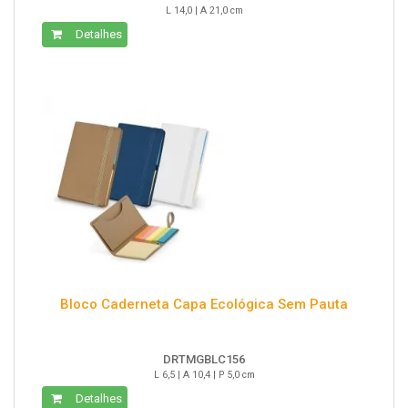
L 14,0 | A 21,0 cm
Detalhes
Bloco Caderneta Capa Ecológica Sem Pauta
DRTMGBLC156
L 6,5 | A 10,4 | P 5,0 cm
Detalhes