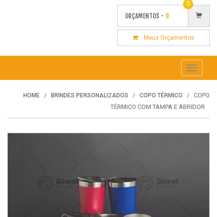
0
ORÇAMENTOS -
0
Meus Orçamentos
Toggle
navigati
COPO
HOME
BRINDES PERSONALIZADOS
COPO TÉRMICO
TÉRMICO COM TAMPA E ABRIDOR