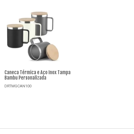
Caneca Térmica e Aço Inox Tampa
Co
Bambu Personalizada
De
DRTMGCAN100
D
Detalhes