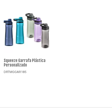
Squeeze Garrafa Plástica
Ga
Personalizado
Ro
DRTMGGAR185
D
Detalhes