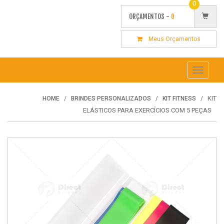
0
ORÇAMENTOS -
0
Meus Orçamentos
Toggle
navigati
KIT
HOME
BRINDES PERSONALIZADOS
KIT FITNESS
ELÁSTICOS PARA EXERCÍCIOS COM 5 PEÇAS