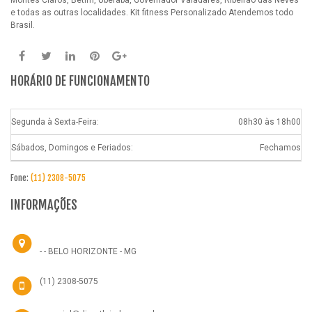
Montes Claros, Betim, Uberaba, Governador Valadares, Ribeirão das Neves
e todas as outras localidades.
Kit fitness Personalizado
Atendemos todo
Brasil.
HORÁRIO DE FUNCIONAMENTO
Segunda à Sexta-Feira:
08h30 às 18h00
Sábados, Domingos e Feriados:
Fechamos
Fone:
(11) 2308-5075
INFORMAÇÕES
- - BELO HORIZONTE - MG
(11) 2308-5075