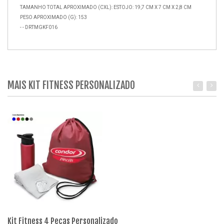
TAMANHO TOTAL APROXIMADO (CXL): ESTOJO: 19,7 CM X 7 CM X 2,8 CM
PESO APROXIMADO (G): 153
- - DRTMGKF016
MAIS KIT FITNESS PERSONALIZADO
Kit Fitness 4 Peças Personalizado
Ki