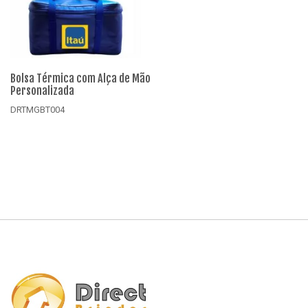
Bolsa Térmica com Alça de Mão
Bo
Personalizada
Pe
DRTMGBT004
D
Detalhes