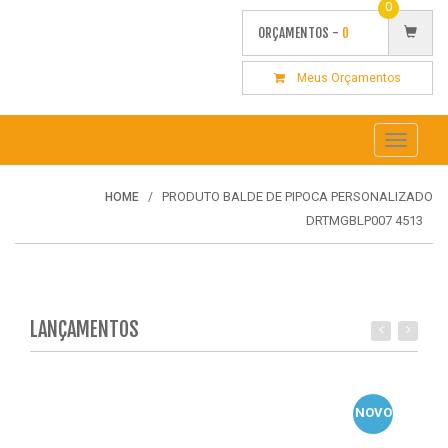
0
ORÇAMENTOS -
0
Meus Orçamentos
Toggle
navigati
PRODUTO BALDE DE PIPOCA PERSONALIZADO
HOME
DRTMGBLP007 4513
LANÇAMENTOS
NOVO