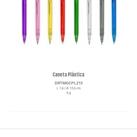
Caneta Plástica
DRTMGCPL213
L 1,6 | A 13,6 cm
6 g
Detalhes