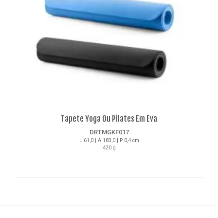
Tapete Yoga Ou Pilates Em Eva
DRTMGKF017
L 61,0 | A 183,0 | P 0,4 cm
420 g
Detalhes