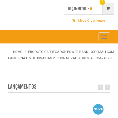
0
ORÇAMENTOS -
0
Meus Orçamentos
Toggle
navigati
PRODUTO CARREGADOR POWER BANK 10000MAH COM
HOME
LANTERNA E MULTISSAIDAS PERSONALIZADO DRTMGTEC547 6128
LANÇAMENTOS
NOVO