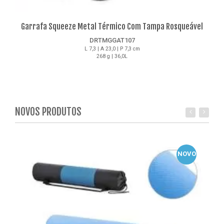
Garrafa Squeeze Metal Térmico Com Tampa Rosqueável
DRTMGGAT107
L 7,3 | A 23,0 | P 7,3 cm
268 g | 36,0L
Detalhes
NOVOS PRODUTOS
NOVO