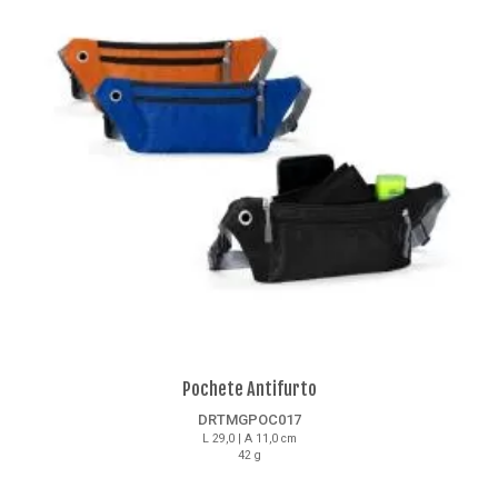
Pochete Antifurto
DRTMGPOC017
L 29,0 | A 11,0 cm
42 g
Detalhes