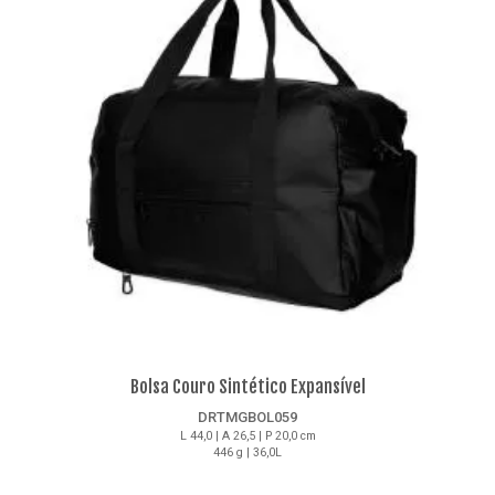
Bolsa Couro Sintético Expansível
DRTMGBOL059
L 44,0 | A 26,5 | P 20,0 cm
446 g | 36,0L
Detalhes