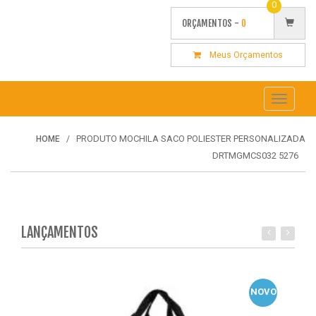
0
ORÇAMENTOS -
0
Meus Orçamentos
Toggle
navigati
PRODUTO MOCHILA SACO POLIESTER PERSONALIZADA
HOME
DRTMGMCS032 5276
LANÇAMENTOS
NOVO