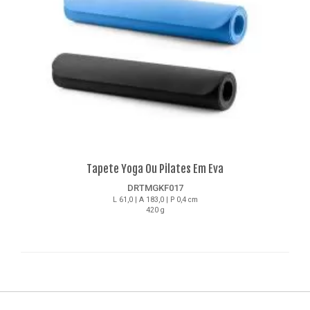
Tapete Yoga Ou Pilates Em Eva
DRTMGKF017
L 61,0 | A 183,0 | P 0,4 cm
420 g
Detalhes