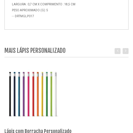
LARGURA : 0,7 CM X COMPRIMENTO : 18,5 CM
PESO APROXIMADO (G): 5
- - DRTMGLP017
MAIS LÁPIS PERSONALIZADO
Lápis com Borracha Personalizado
Lá