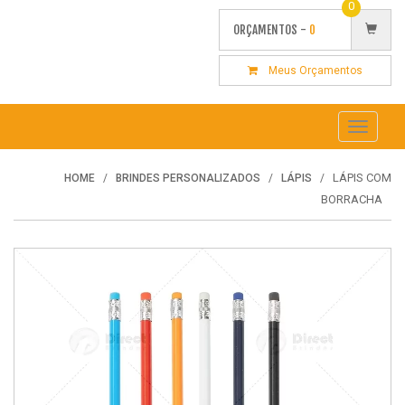
0
ORÇAMENTOS -
0
Meus Orçamentos
Toggle
navigati
LÁPIS COM
HOME
BRINDES PERSONALIZADOS
LÁPIS
BORRACHA