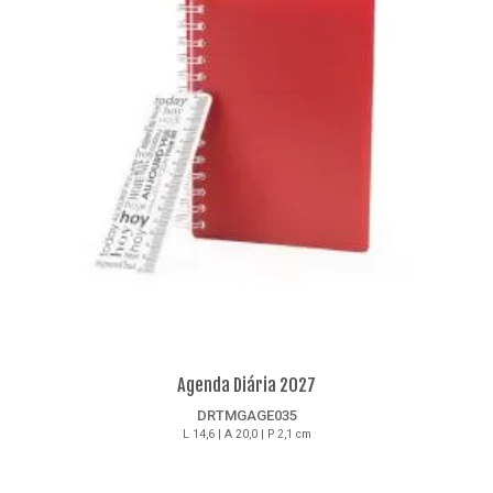
Agenda Diária 2027
DRTMGAGE035
L 14,6 | A 20,0 | P 2,1 cm
Detalhes