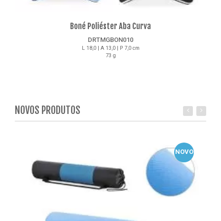
Boné Poliéster Aba Curva
DRTMGBON010
L 18,0 | A 13,0 | P 7,0 cm
73 g
Detalhes
NOVOS PRODUTOS
NOVO