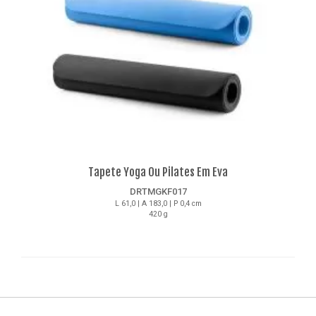
Tapete Yoga Ou Pilates Em Eva
DRTMGKF017
L 61,0 | A 183,0 | P 0,4 cm
420 g
Detalhes