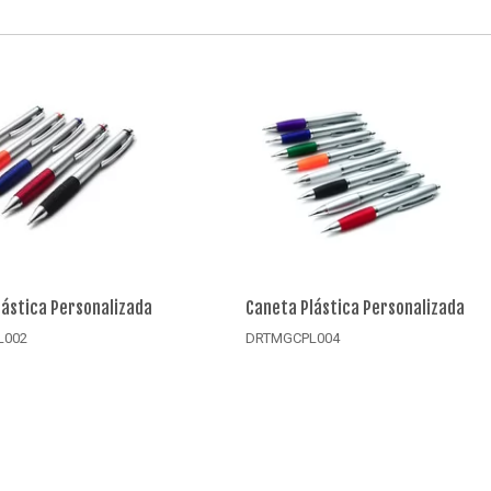
lástica Personalizada
Caneta Plástica Personalizada
L002
DRTMGCPL004
alhes
Detalhes